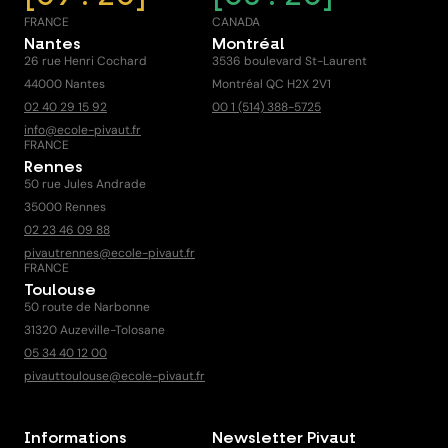
FRANCE
CANADA
Nantes
Montréal
26 rue Henri Cochard
3536 boulevard St-Laurent
44000 Nantes
Montréal QC H2X 2V1
02 40 29 15 92
00 1 (514) 388-5725
info@ecole-pivaut.fr
FRANCE
Rennes
50 rue Jules Andrade
35000 Rennes
02 23 46 09 88
pivautrennes@ecole-pivaut.fr
FRANCE
Toulouse
50 route de Narbonne
31320 Auzeville-Tolosane
05 34 40 12 00
pivauttoulouse@ecole-pivaut.fr
Informations
Newsletter Pivaut