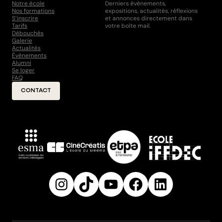
Notre école
Derniers évènements,
Nos formations
expositions, actualités, réflexions
S’inscrire
et annonces directement dans
Tarifs
votre boîte mail.
Débouchés
Galerie
Actualités
Événements
Alumni
Se loger
FAQ
CONTACT
Instagram
TikTok
YouTube
Facebook
LinkedIn