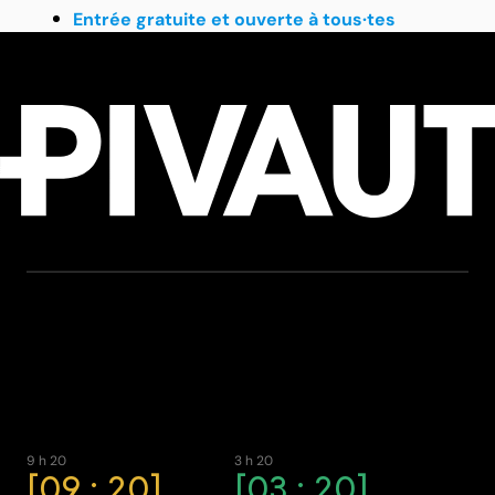
Entrée gratuite et ouverte à tous·tes
9 h 20
3 h 20
09 : 20
03 : 20