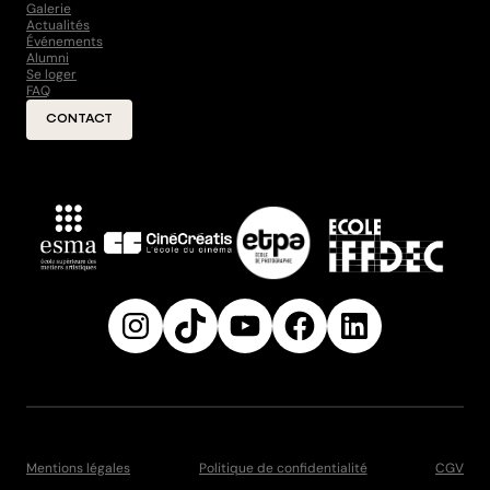
Galerie
Actualités
Événements
Alumni
Se loger
FAQ
CONTACT
Instagram
TikTok
YouTube
Facebook
LinkedIn
Mentions légales
Politique de confidentialité
CGV