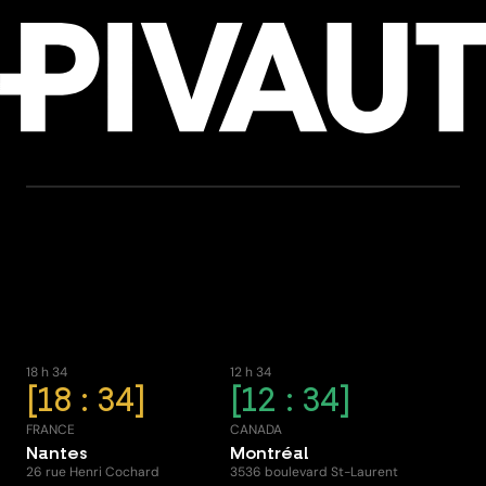
18 h 34
12 h 34
18 : 34
12 : 34
FRANCE
CANADA
Nantes
Montréal
26 rue Henri Cochard
3536 boulevard St-Laurent