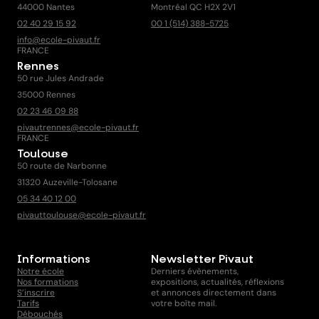
44000 Nantes
Montréal QC H2X 2V1
02 40 29 15 92
00 1 (514) 388-5725
info@ecole-pivaut.fr
FRANCE
Rennes
50 rue Jules Andrade
35000 Rennes
02 23 46 09 88
pivautrennes@ecole-pivaut.fr
FRANCE
Toulouse
50 route de Narbonne
31320 Auzeville-Tolosane
05 34 40 12 00
pivauttoulouse@ecole-pivaut.fr
Informations
Newsletter Pivaut
Notre école
Derniers évènements,
Nos formations
expositions, actualités, réflexions
S’inscrire
et annonces directement dans
Tarifs
votre boîte mail.
Débouchés