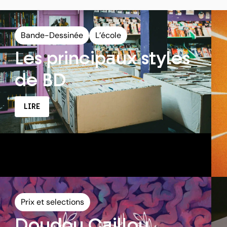
Bande-Dessinée
L’école
Les principaux styles
de BD
LIRE
Prix et selections
Doudou Caillou