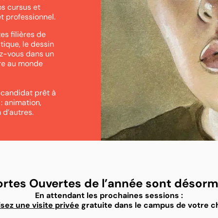
s cursus et
t professionnel.
es filières de
tique, le dessin
nez-vous dans un
are au monde
 candidat prêt à
 : animation,
 d’autres.
ortes Ouvertes de l’année sont désorm
En attendant les prochaines sessions :
isez une visite privée
gratuite dans le campus de votre ch