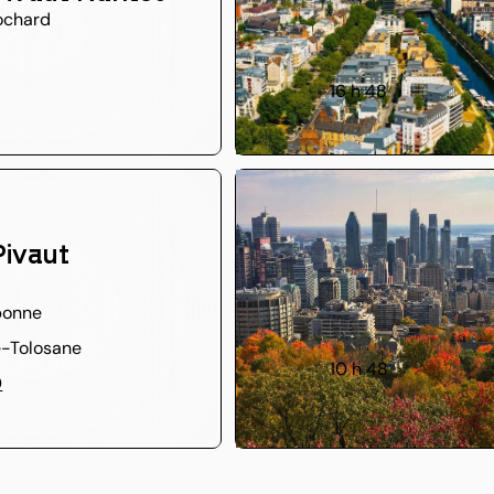
ochard
16 h 48
ivaut
bonne
e-Tolosane
10 h 48
0