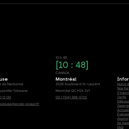
10 h 48
10 : 48
E
CANADA
ouse
Montréal
Info
e de Narbonne
3536 boulevard St-Laurent
Notre 
Nos fo
uzeville-Tolosane
Montréal QC H2X 2V1
S’inscr
Tarifs
0 12 00
00 1 (514) 388-5725
Débou
oulouse@ecole-pivaut.fr
Galerie
Actuali
Événe
Alumni
Se loge
FAQ