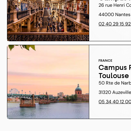
26 rue Henri C
44000 Nantes
02 40 29 15 92
16 h 48
FRANCE
Campus P
Toulouse
50 Rte de Nar
31320 Auzevill
16 h 48
05 34 40 12 0