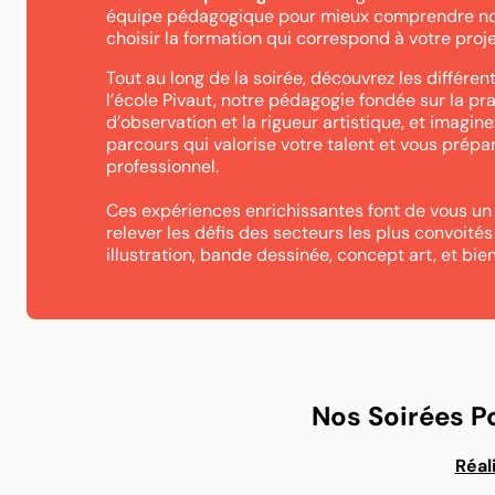
équipe pédagogique pour mieux comprendre no
choisir la formation qui correspond à votre proje
Tout au long de la soirée, découvrez les différent
l’école Pivaut, notre pédagogie fondée sur la pra
d’observation et la rigueur artistique, et imagi
parcours qui valorise votre talent et vous prép
professionnel.
Ces expériences enrichissantes font de vous un
relever les défis des secteurs les plus convoités
illustration, bande dessinée, concept art, et bien
Nos Soirées P
Réal