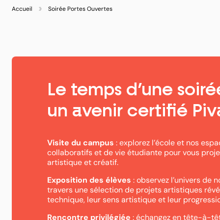
Accueil
Soirée Portes Ouvertes
Le temps d’une soiré
un avenir certifié Piv
Visite du campus
: explorez l’école et nos espa
collaboratifs et de vie étudiante pour vous proj
artistique et créatif.
Exposition des élèves
: observez l’univers de n
travers une sélection de projets artistiques révé
technique, leur sens artistique et leur progressi
Rencontre privilégiée
: échangez en tête-à-tê