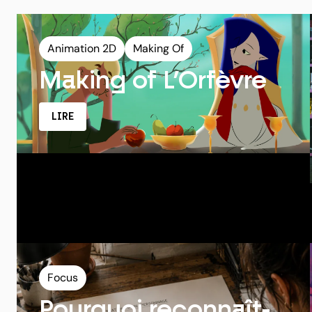
Animation 2D
Making Of
Making of L’Orfèvre
LIRE
Focus
Pourquoi reconnaît-