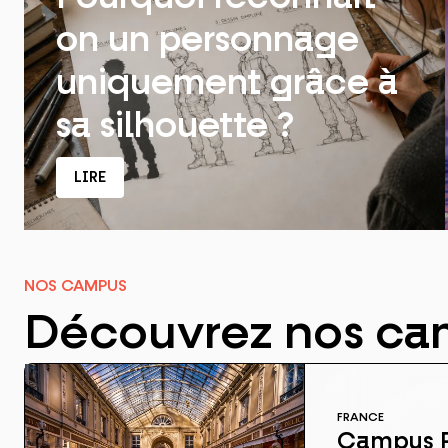
on un personnage
uniquement grâce à
sa silhouette ?
LIRE
NOS CAMPUS
Découvrez nos c
FRANCE
Campus P