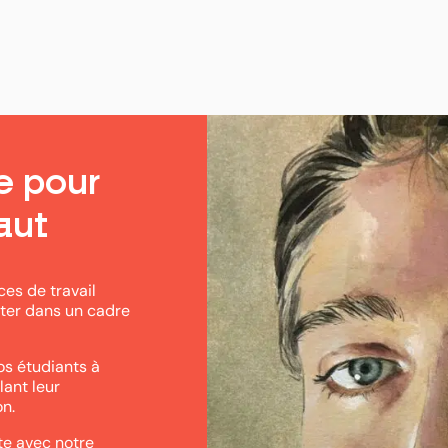
e pour
aut
ces de travail
eter dans un cadre
os étudiants à
lant leur
on.
te avec notre