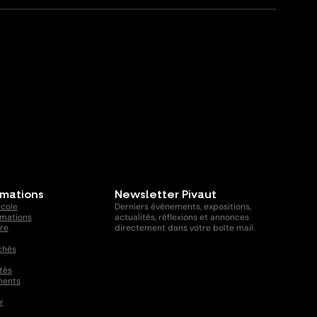
rmations
Newsletter Pivaut
école
Derniers évènements, expositions,
rmations
actualités, réflexions et annonces
ire
directement dans votre boîte mail.
chés
tés
ments
r