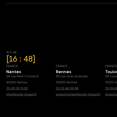
16 h 48
16 : 48
FRANCE
FRANCE
FRANC
Nantes
Rennes
Toul
26 rue Henri Cochard
50 rue Jules Andrade
50 rout
44000 Nantes
35000 Rennes
31320 A
02 40 29 15 92
02 23 46 09 88
05 34 4
info@ecole-pivaut.fr
pivautrennes@ecole-pivaut.fr
pivautt