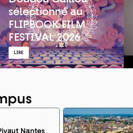
sélectionné au
FLIPBOOK FILM
FESTIVAL 2026
LIRE
ampus
ivaut Nantes