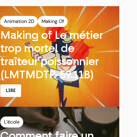
Animation 2D
Making Of
Making of Le métier
trop mortel de
traîteur poissonnier
(LMTMDTP-59.11B)
LIRE
L’école
Comment faire un