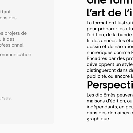
Une forma
l’art de l’
ttant
ions des
La formation Illustra
pour préparer les ét
es projets de
l’édition, de la band
u à des
fil des années, les é
ofessionnel.
dessin et de narration
numériques comme Pho
 communication
Encadrés par des pro
développent un style 
distingueront dans de
publicité, ou encore 
Perspecti
Les diplômés peuven
ursus.
maisons d’édition, ou 
indépendants, en pou
dans des domaines c
graphique.