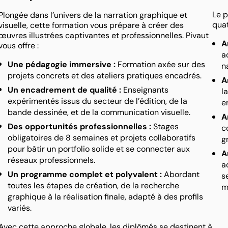
Le p
Plongée dans l’univers de la narration graphique et
quat
visuelle, cette formation vous prépare à créer des
œuvres illustrées captivantes et professionnelles. Pivaut
A
vous offre :
a
Une pédagogie immersive :
Formation axée sur des
n
projets concrets et des ateliers pratiques encadrés.
A
Un encadrement de qualité :
Enseignants
l
expérimentés issus du secteur de l’édition, de la
e
bande dessinée, et de la communication visuelle.
A
Des opportunités professionnelles :
Stages
c
obligatoires de 8 semaines et projets collaboratifs
g
pour bâtir un portfolio solide et se connecter aux
A
réseaux professionnels.
a
Un programme complet et polyvalent :
Abordant
s
toutes les étapes de création, de la recherche
m
graphique à la réalisation finale, adapté à des profils
variés.
Avec cette approche globale, les diplômés se destinent à