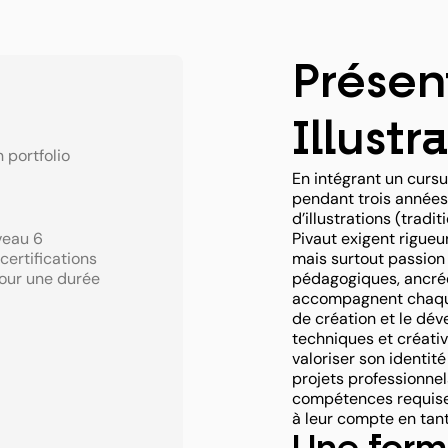
Présen
Illustr
 portfolio
En intégrant un cursus
pendant trois années
d’illustrations (trad
veau 6
Pivaut exigent rigueur
certifications
mais surtout passion
pour une durée
pédagogiques, ancrée
accompagnent chaque 
de création et le d
techniques et créativ
valoriser son identit
projets professionnels
compétences requises
à leur compte en tant 