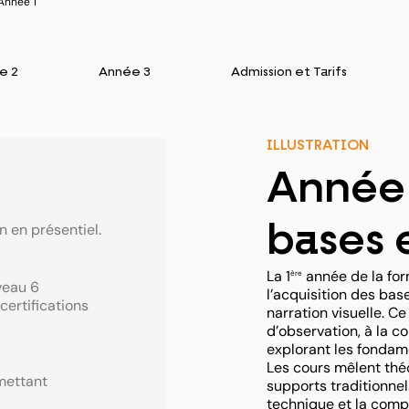
 Année 1
e 2
Année 3
Admission et Tarifs
ILLUSTRATION
Année 1
bases 
n en présentiel.
La 1
année de la form
ère
veau 6
l’acquisition des bas
certifications
narration visuelle. C
d’observation, à la co
explorant les fondamen
Les cours mêlent théo
mettant
supports traditionne
technique et la compr