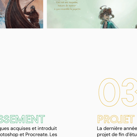
0
SSEMENT
PROJET
ques acquises et introduit
La dernière année 
otoshop et Procreate. Les
projet de fin d’ét