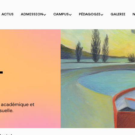
ACTUS
ADMISSION
CAMPUS
PÉDAGOGIE
GALERIE
–
n académique et
suelle.