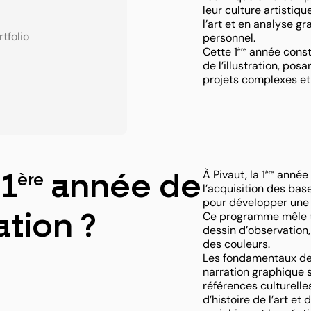
leur culture artistiq
l’art et en analyse gr
tfolio
personnel.
Cette 1
année const
ère
de l’illustration, pos
projets complexes et
À Pivaut, la 1
année d
ère
 1
année de
ère
l’acquisition des ba
pour développer une p
Ce programme mêle thé
ation ?
dessin d’observation, 
des couleurs.
Les fondamentaux de 
narration graphique 
références culturelle
d’histoire de l’art e