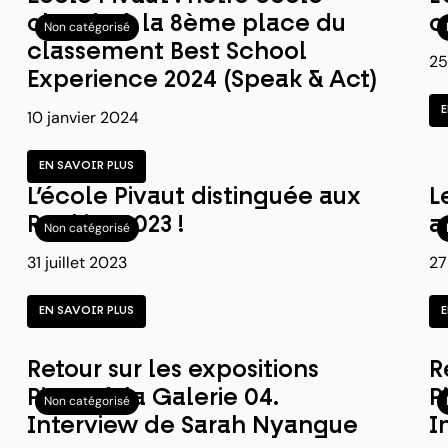
classée à la 8ème place du
c
Non catégorisé
classement Best School
25
Experience 2024 (Speak & Act)
10 janvier 2024
EN SAVOIR PLUS
L’école Pivaut distinguée aux
L
Rookies 2023 !
a
Non catégorisé
31 juillet 2023
27
EN SAVOIR PLUS
Retour sur les expositions
R
Pivaut à la Galerie 04.
P
Non catégorisé
Interview de Sarah Nyangue
I