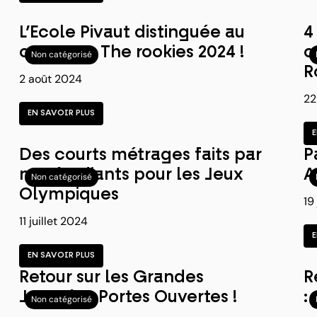
L’Ecole Pivaut distinguée au
4
concours The rookies 2024 !
c
Non catégorisé
R
2 août 2024
22
EN SAVOIR PLUS
Des courts métrages faits par
P
nos étudiants pour les Jeux
A
Non catégorisé
Olympiques
19
11 juillet 2024
EN SAVOIR PLUS
Retour sur les Grandes
R
Journées Portes Ouvertes !
:
Non catégorisé