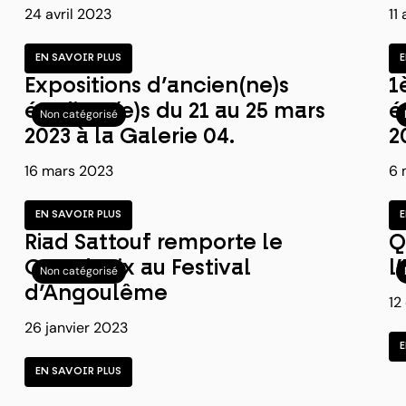
24 avril 2023
11
EN SAVOIR PLUS
Expositions d’ancien(ne)s
1
étudiant(e)s du 21 au 25 mars
é
Non catégorisé
2023 à la Galerie 04.
2
16 mars 2023
6 
EN SAVOIR PLUS
Riad Sattouf remporte le
Q
Grand Prix au Festival
l
Non catégorisé
d’Angoulême
12
26 janvier 2023
EN SAVOIR PLUS