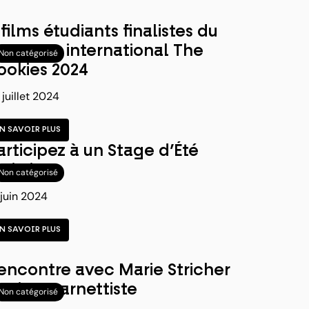
 films étudiants finalistes du
oncours international The
Non catégorisé
ookies 2024
 juillet 2024
EN SAVOIR PLUS
articipez à un Stage d’Été
rtistique
Non catégorisé
 juin 2024
EN SAVOIR PLUS
encontre avec Marie Stricher
 artiste carnettiste
Non catégorisé