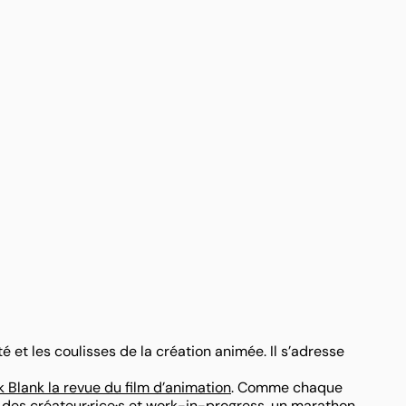
té et les coulisses de la création animée. Il s’adresse
k Blank la revue du film d’animation
. Comme chaque
des créateur·rice·s et work-in-progress, un marathon