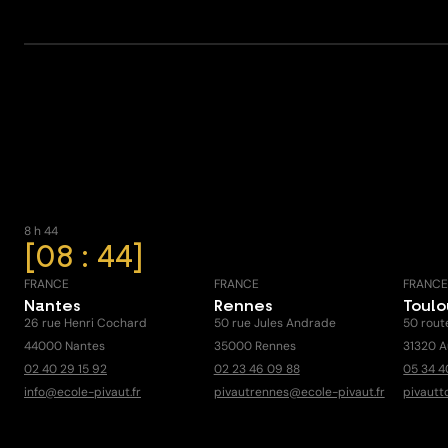
8 h 44
08 : 44
FRANCE
FRANCE
FRANC
Nantes
Rennes
Toul
26 rue Henri Cochard
50 rue Jules Andrade
50 rout
44000 Nantes
35000 Rennes
31320 A
02 40 29 15 92
02 23 46 09 88
05 34 4
info@ecole-pivaut.fr
pivautrennes@ecole-pivaut.fr
pivautt