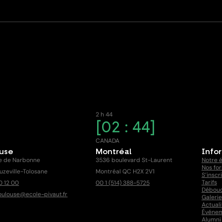
2 h 44
02 : 44
E
CANADA
ouse
Montréal
Info
e de Narbonne
3536 boulevard St-Laurent
Notre 
Nos fo
uzeville-Tolosane
Montréal QC H2X 2V1
S’inscr
Tarifs
0 12 00
00 1 (514) 388-5725
Débou
oulouse@ecole-pivaut.fr
Galerie
Actuali
Événe
Alumni