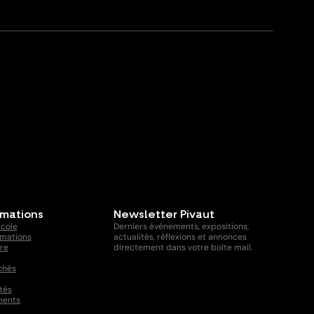
rmations
Newsletter Pivaut
école
Derniers évènements, expositions,
rmations
actualités, réflexions et annonces
ire
directement dans votre boîte mail.
chés
tés
ments