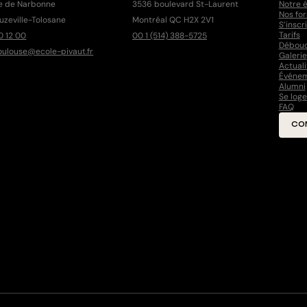
e de Narbonne
3536 boulevard St-Laurent
Notre 
Nos fo
uzeville-Tolosane
Montréal QC H2X 2V1
S’inscr
Tarifs
0 12 00
00 1 (514) 388-5725
Débou
oulouse@ecole-pivaut.fr
Galerie
Actuali
Événe
Alumni
Se loge
FAQ
CO