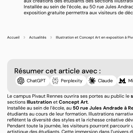
aux créations des étudiants des sections Illustrat
Installée au sein de l’école, au 50 rue Jules Andra
exposition gratuite permettra aux visiteurs de dé
Accueil
Actualités
Illustration et Concept Art en exposition à Pi
Résumer cet article avec :
ChatGPT
Perplexity
Claude
Mi
Le campus Pivaut Rennes ouvrira ses portes au public le
sections
Illustration
et
Concept Art
.
Installée au sein de l’école, au
50 rue Jules Andrade à R
étudiants au cours de leur formation. Illustrations narra
reflètent la diversité des styles et la richesse créative dé
Pendant toute la journée, les visiteurs pourront parcouri
artistique des étudiants. Cette immersion dans l’univers d