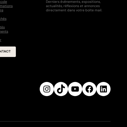
école
Derniers évènements, expositions,
rmations
actualités, réflexions et annonces
ire
directement dans votre boîte mail.
chés
tés
ments
r
NTACT
Instagram
TikTok
YouTube
Facebook
Linked