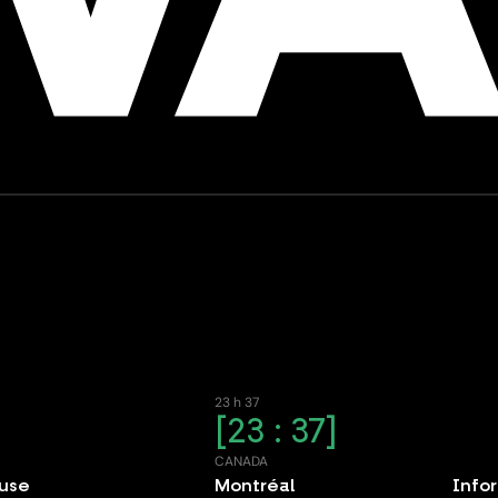
23 h 37
23 : 37
E
CANADA
ouse
Montréal
Info