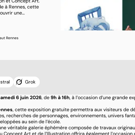
ion et Concept Art.
de à Rennes, cette
couvrir une…
vaut Rennes
stral
Grok
samedi 6 juin 2026
, de
9h à 16h
, à l’occasion d’une grande e
ennes
, cette exposition gratuite permettra aux visiteurs de d
tives, recherches de personnages, environnements, univers fan
veloppées au sein de l’école.
r une véritable galerie éphémère composée de travaux originau
u Concept Art et de l’Illustration offrira également l’occasio