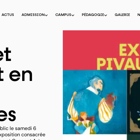
ACTUS
ADMISSION
CAMPUS
PÉDAGOGIE
GALERIE
et
t en
es
blic le samedi 6
exposition consacrée