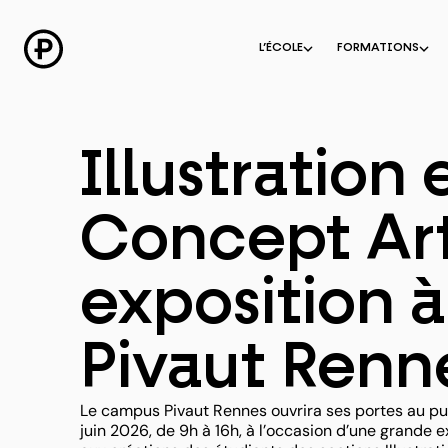
Aller
au
contenu
L’ÉCOLE
FORMATIONS
Illustration 
Concept Ar
exposition à
Pivaut Renn
Le campus Pivaut Rennes ouvrira ses portes au pu
juin 2026, de 9h à 16h, à l’occasion d’une grande 