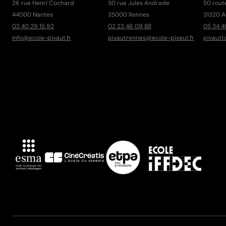
26 rue Henri Cochard
50 rue Jules Andrade
50 rout
44000 Nantes
35000 Rennes
31320 A
02 40 29 15 92
02 23 46 09 88
05 34 4
info@ecole-pivaut.fr
pivautrennes@ecole-pivaut.fr
pivautt