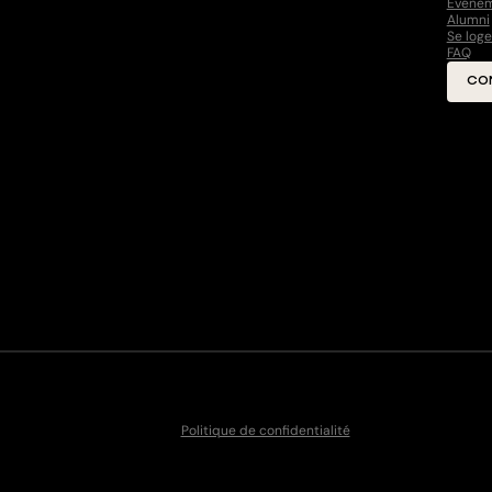
Événe
Alumni
Se loge
FAQ
CO
Politique de confidentialité