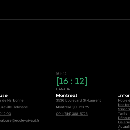
16 h 12
16 : 12
E
CANADA
ouse
Montréal
Info
e de Narbonne
3536 boulevard St-Laurent
Notre 
Nos fo
uzeville-Tolosane
Montréal QC H2X 2V1
S’inscr
Tarifs
0 12 00
00 1 (514) 388-5725
Débou
oulouse@ecole-pivaut.fr
Galerie
Actuali