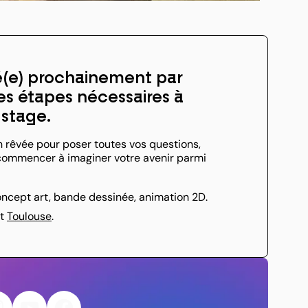
é(e) prochainement par
 les étapes nécessaires à
 stage.
n rêvée pour poser toutes vos questions,
t commencer à imaginer votre avenir parmi
concept art, bande dessinée, animation 2D.
t
Toulouse
.
nstagram
YouTube
Facebook