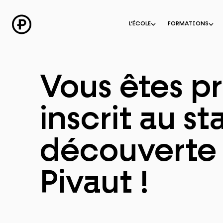
Aller
au
contenu
L’ÉCOLE
FORMATIONS
Vous êtes p
inscrit au s
découverte
Pivaut !