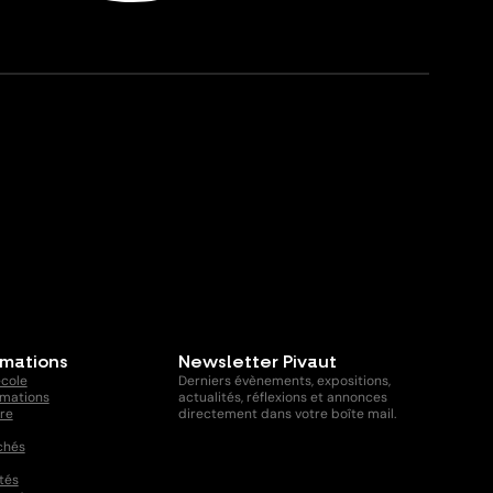
rmations
Newsletter Pivaut
école
Derniers évènements, expositions,
rmations
actualités, réflexions et annonces
ire
directement dans votre boîte mail.
chés
tés