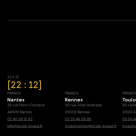
22 h 12
22 : 12
FRANCE
FRANCE
FRANC
Nantes
Rennes
Toul
26 rue Henri Cochard
50 rue Jules Andrade
50 rout
44000 Nantes
35000 Rennes
31320 A
02 40 29 15 92
02 23 46 09 88
05 34 4
info@ecole-pivaut.fr
pivautrennes@ecole-pivaut.fr
pivautt