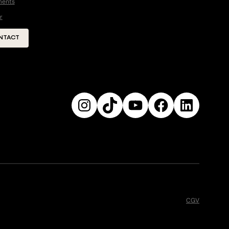
ments
r
NTACT
Instagram
TikTok
YouTube
Facebook
Linked
CGV