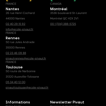
FRANCE
CANADA
Nantes
Montréal
26 rue Henri Cochard
3536 boulevard St-Laurent
44000 Nantes
Montréal QC H2X 2V1
02 40 29 15 92
00 1 (514) 388-5725
info@ecole-pivaut.fr
FRANCE
Rennes
50 rue Jules Andrade
35000 Rennes
02 23 46 09 88
pivautrennes@ecole-pivaut.fr
FRANCE
Toulouse
50 route de Narbonne
31320 Auzeville-Tolosane
05 34 40 12 00
pivauttoulouse@ecole-pivaut.fr
Informations
Newsletter Pivaut