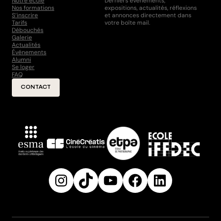
Notre école
Derniers évènements,
Nos formations
expositions, actualités, réflexions
S’inscrire
et annonces directement dans
Tarifs
votre boîte mail.
Débouchés
Galerie
Actualités
Événements
Alumni
Se loger
FAQ
CONTACT
Instagram
TikTok
YouTube
Facebook
LinkedIn