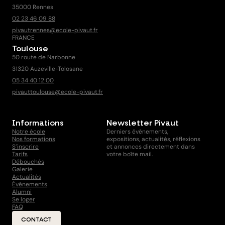
35000 Rennes
02 23 46 09 88
pivautrennes@ecole-pivaut.fr
FRANCE
Toulouse
50 route de Narbonne
31320 Auzeville-Tolosane
05 34 40 12 00
pivauttoulouse@ecole-pivaut.fr
Informations
Newsletter Pivaut
Notre école
Derniers évènements,
Nos formations
expositions, actualités, réflexions
S’inscrire
et annonces directement dans
Tarifs
votre boîte mail.
Débouchés
Galerie
Actualités
Événements
Alumni
Se loger
FAQ
CONTACT