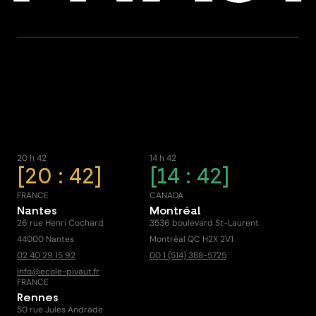
20 h 42
14 h 42
20 : 42
14 : 42
FRANCE
CANADA
Nantes
Montréal
26 rue Henri Cochard
3536 boulevard St-Laurent
44000 Nantes
Montréal QC H2X 2V1
02 40 29 15 92
00 1 (514) 388-5725
info@ecole-pivaut.fr
FRANCE
Rennes
50 rue Jules Andrade